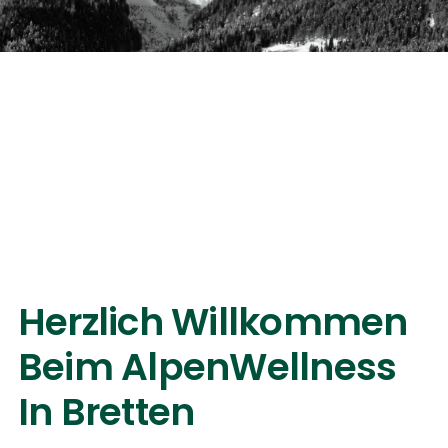
Herzlich Willkommen
Beim AlpenWellness
In Bretten