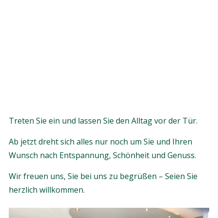
Treten Sie ein und lassen Sie den Alltag vor der Tür.
Ab jetzt dreht sich alles nur noch um Sie und Ihren
Wunsch nach Entspannung, Schönheit und Genuss.
Wir freuen uns, Sie bei uns zu begrüßen –
Seien Sie
herzlich willkommen.