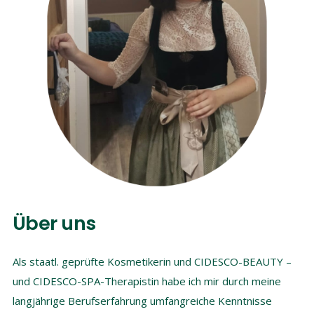
Über uns
Als staatl. geprüfte Kosmetikerin und CIDESCO-BEAUTY –
und CIDESCO-SPA-Therapistin habe ich mir durch meine
langjährige Berufserfahrung umfangreiche Kenntnisse