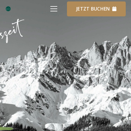
JETZT BUCHEN