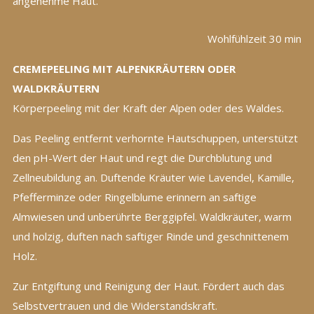
angenehme Haut.
Wohlfühlzeit 30 min
CREMEPEELING MIT ALPENKRÄUTERN ODER
WALDKRÄUTERN
Körperpeeling mit der Kraft der Alpen oder des Waldes.
Das Peeling entfernt verhornte Hautschuppen, unterstützt
den pH-Wert der Haut und regt die Durchblutung und
Zellneubildung an. Duftende Kräuter wie Lavendel, Kamille,
Pfefferminze oder Ringelblume erinnern an saftige
Almwiesen und unberührte Berggipfel. Waldkräuter, warm
und holzig, duften nach saftiger Rinde und geschnittenem
Holz.
Zur Entgiftung und Reinigung der Haut. Fördert auch das
Selbstvertrauen und die Widerstandskraft.