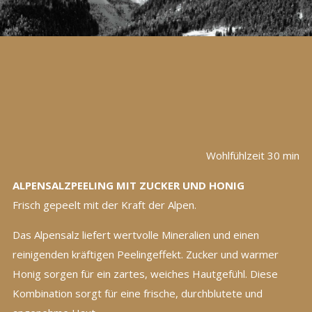
Wohlfühlzeit 30 min
ALPENSALZPEELING MIT ZUCKER UND HONIG
Frisch gepeelt mit der Kraft der Alpen.
Das Alpensalz liefert wertvolle Mineralien und einen
reinigenden kräftigen Peelingeffekt. Zucker und warmer
Honig sorgen für ein zartes, weiches Hautgefühl. Diese
Kombination sorgt für eine frische, durchblutete und