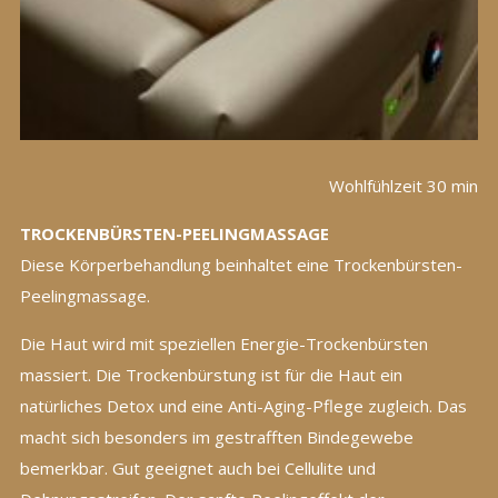
Wohlfühlzeit 30 min
TROCKENBÜRSTEN-PEELINGMASSAGE
Diese Körperbehandlung beinhaltet eine Trockenbürsten-
Peelingmassage.
Die Haut wird mit speziellen Energie-Trockenbürsten
massiert. Die Trockenbürstung
ist für die Haut ein
natürliches Detox und eine Anti-Aging-Pflege zugleich. Das
macht sich besonders im gestrafften Bindegewebe
bemerkbar. Gut geeignet auch bei Cellulite und